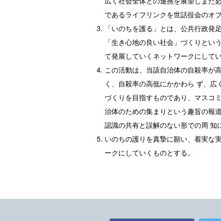
広く社会全体との連携を展望しまた
であるライフリンクを世話役会のオブ
「いのちを護る」とは、公共行政発
「生き心地の良い社会」づくりとい
て発展していくネットワークにして
この活動は、当該自治体の自殺率が
く、自殺率の高低にかかわら ず、広
づくりを目指すものであり、マスコミ
治体のための集まりという趣旨の報
認識の共有と誤解のない形での周 知
いのちの護りを真摯に願い、着実な
ークにしていくものとする。