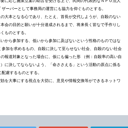
必要に応じ施策立案の助言を受ける上で、民間の代表的なＮＰＯ法人
 ザーバーとして事務局の運営にも協力を仰ぐものとする。
足の大本となる心であり、たとえ、首長が交代しようが、自殺のない
う本会の目的と願いが十分達成されるまで、将来長く皆なで手作りし
いくものとする。
高いから参加する、低いから参加に及ばないという性格のものではな
く参加を求めるもの、自殺に決して至らせない社会、自殺のない社会
の報道対象となった場合に、仮にも偏った形 （例：自殺率の高い自
道）に決してならないよう、「命ささえる」という活動の原点に係る
に配慮するものとする。
実効を大事にする視点を大切に、意見や情報交換等ができるネットワ