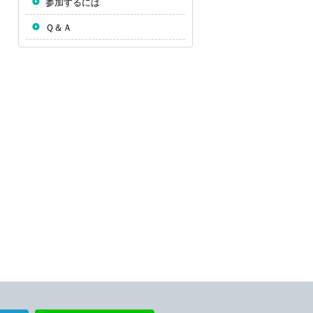
参加するには
Ｑ＆Ａ